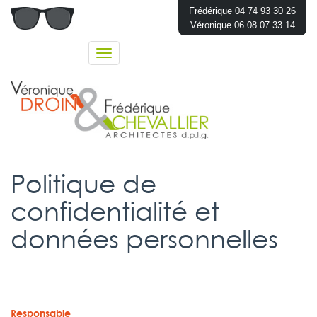
Frédérique 04 74 93 30 26
Véronique 06 08 07 33 14
Toggle
navigation
Politique de
confidentialité et
données personnelles
Responsable